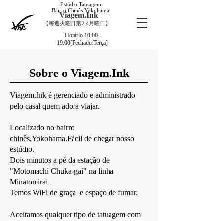
Estúdio Tatuagem
Bairro Chinês Yokohama
Viagem.Ink
【毎週火曜日第2.4月曜日】
Horário 10:00-
19:00[Fechado:Terça]
Sobre o Viagem.Ink
Viagem.Ink é gerenciado e administrado
pelo casal quem adora viajar.
Localizado no bairro
chinês,Yokohama.Fácil de chegar nosso
estúdio.
Dois minutos a pé da estação de
"Motomachi Chuka-gai" na linha
Minatomirai.
Temos WiFi de graça e espaço de fumar.
Aceitamos qualquer tipo de tatuagem com