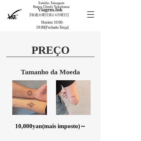
Estúdio Tatuagem
Bairro Chinês Yokohama
Viagem.Ink
【毎週火曜日第2.4月曜日】
Horário 10:00-
19:00[Fechado:Terça]
PREÇO
Tamanho da Moeda
​10,000yan(mais imposto)～